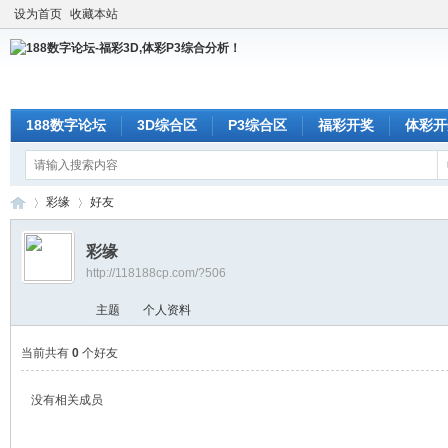
设为首页
收藏本站
188数字论坛
3D综合区
P3综合区
福彩开奖
体彩开
彩缘
好友
彩缘
http://118188cp.com/?506
18
›
›
主题
个人资料
当前共有
0
个好友
没有相关成员